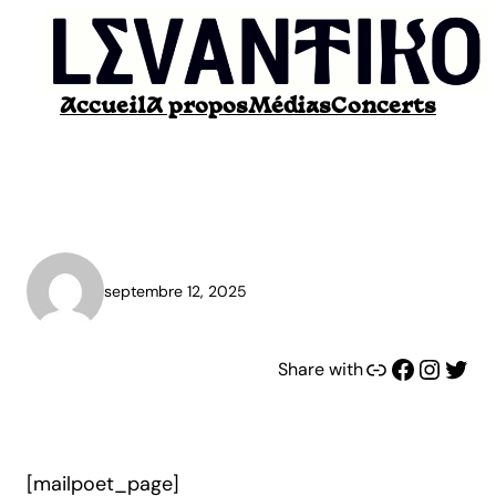
Aller
au
contenu
Accueil
A propos
Médias
Concerts
MailPoet Page
septembre 12, 2025
Lien
Facebook
Instagram
Twitter
Share with
[mailpoet_page]